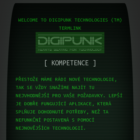
DIGIPUNK
CO DĚLÁME
KOMPETENCE
REFERENCE
KONTAKTY
WELCOME TO DIGIPUNK TECHNOLOGIES (TM)
TERMLINK
KOMPETENCE
PŘESTOŽE MÁME RÁDI NOVÉ TECHNOLOGIE,
TAK SE VŽDY SNAŽÍME NAJÍT TU
NEJVHODNĚJŠÍ PRO VAŠE POŽADAVKY. LEPŠÍ
JE DOBŘE FUNGUJÍCÍ APLIKACE, KTERÁ
SPLŇUJE DOHODNUTÉ POTŘEBY, NEŽ TA
NEFUNKČNÍ POSTAVENÁ S POMOCÍ
NEJNOVĚJŠÍCH TECHNOLOGIÍ.